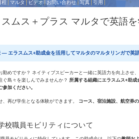
日程
マルタ
ビデオ
お問い合わせ
写真
引用
ラスムス＋プラス マルタで英語を
 — エラスムス+助成金を活用してマルタのマルタリンガで英
お勤めですか？ ネイティブスピーカーと一緒に英語力を向上させ
注ぐ島々を楽しんでみませんか？
所属する組織にエラスムス+助成
ご参加ください。
せ、再び学生となる体験ができます。
コース、宿泊施設、航空券の
）学校職員モビリティについて
校職員モビリティに特化しています。この助成金は、以下の
教師お