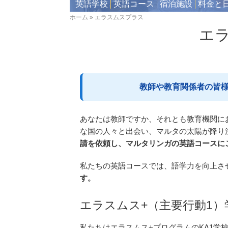
英語学校
英語コース
宿泊施設
料金と
ホーム
エラスムスプラス
パ
エ
ン
く
ず
教師や教育関係者の皆様
あなたは教師ですか、それとも教育機関に
な国の人々と出会い、マルタの太陽が降り
請を依頼し、マルタリンガの英語コースに
私たちの英語コースでは、語学力を向上さ
す。
エラスムス+（主要行動1
私たちはエラスムス+プログラムのKA1学