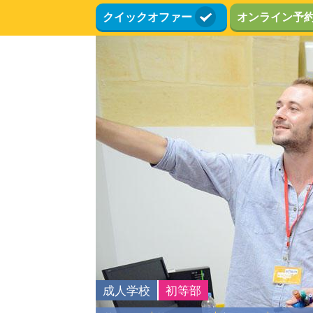
メ
クイックオファー
オンライン予
イ
ン
コ
ン
テ
ン
ツ
に
移
動
成人学校
初等部
エラスムス＋