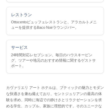
イベント
マルタへの行き方
レストラン
マルタの歴史
Ottocentoビュッフェレストランと、アラカルトメニ
マルタの天気
ューを提供するBaco Noirラウンジバー。
活動
ビーチ・リド
サービス
ボートツアー
24時間対応レセプション、毎日のハウスキーピン
グ、ツアーや地元のおすすめ情報に関するゲストサ
マルタに関する事実
ポート。
ビデオ
お問い合わせ
カヴァリエリ アート ホテルは、ブティックの魅力とモダン
写真
な快適さを兼ね備えており、セントジュリアンの最高の体
引用
験を求め、同時に海辺での静けさとリラクゼーションを求
める学生、カップル、家族に理想的です。そのユニークな