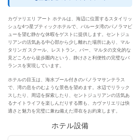
国籍の混合
教師
カヴァリエリ アート ホテルは、海辺に位置するスタイリッ
英語を教える
シュな4つ星ブティックホテルで、バルータ湾のパノラマビ
ューを望む静かな休暇をゲストに提供します。セントジュ
活動
リアンの活気ある中心部から少し離れた場所にあり、マル
経営陣
タリンガ スクール、レストラン、バー、マルタの文化的な
賞
見どころから徒歩圏内という、静けさと利便性の完璧なバ
ランスを実現しています。
STスターアワード
ホテルの目玉は、海水プール付きのパノラマサンテラス
認定
で、湾の息をのむような景色を望めます。水辺でリラック
フィードバック
スしたり、周辺を探索したり、セントジュリアンの活気あ
エラスムスプラス
るナイトライフを楽しんだりする際も、カヴァリエリは快
適さと魅力を完璧に兼ね備えた滞在をお約束します。
英語コース
ホテル設備
宿泊施設
快適な学生向けアパート