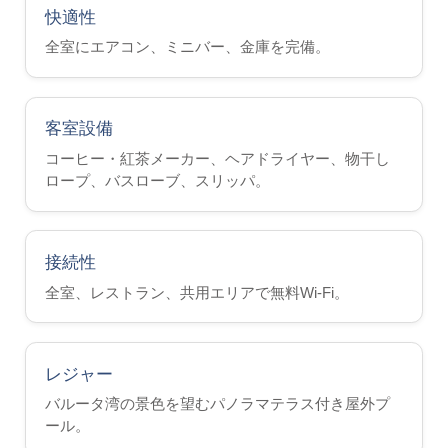
快適性
ホームステイ
全室にエアコン、ミニバー、金庫を完備。
教師と一緒にいる
ホテル
ヒルトン5つ星
客室設備
コーヒー・紅茶メーカー、ヘアドライヤー、物干し
マリオット 5つ星
ロープ、バスローブ、スリッパ。
カヴァリエリ 4*
シルバー4*
ヴァレンティーナ 3*
接続性
プラザ 3*
全室、レストラン、共用エリアで無料Wi-Fi。
料金と日程
レジャー
パッケージ 2026
バルータ湾の景色を望むパノラマテラス付き屋外プ
マルタ
ール。