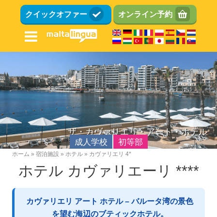
メ
クイックオファー
オンライン予約
イ
ン
コ
ン
テ
ン
ツ
に
移
動
ザ・カヴァリエリ・アート・ホテル
成人学校
初等部
ホーム
宿泊施設
ホテル
カヴァリエリ 4*
パ
ホテル カヴァリエーリ ****
英語学校
ン
く
場所
ず
カヴァリエリ アート ホテル – バルータ湾の景色
施設
を望む海辺のブティックホテル。