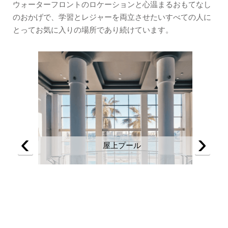
ウォーターフロントのロケーションと心温まるおもてなし
のおかげで、学習とレジャーを両立させたいすべての人に
とってお気に入りの場所であり続けています。
‹
›
屋上プール
カ
ストラン