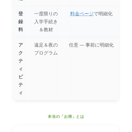
登
一度限りの
料金ページ
で明細化
録
入学手続き
料
＆教材
ア
遠足＆夜の
任意 ― 事前に明細化
ク
プログラム
テ
ィ
ビ
テ
ィ
本当の「お得」とは