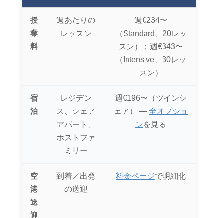
授
週あたりの
週€234〜
業
レッスン
（Standard、20レッ
料
スン）；週€343〜
（Intensive、30レッ
スン）
宿
レジデン
週€196〜（ツインシ
泊
ス、シェア
ェア） ―
全オプショ
アパート、
ン
を見る
ホストファ
ミリー
空
到着／出発
料金ページ
で明細化
港
の送迎
送
迎