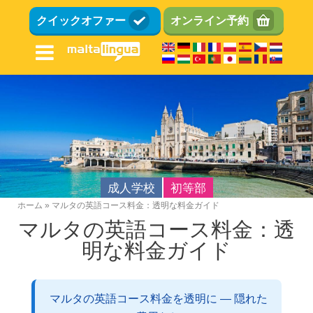
メ
クイックオファー
オンライン予約
イ
ン
コ
ン
テ
ン
ツ
に
移
動
成人学校
初等部
ホーム
マルタの英語コース料金：透明な料金ガイド
パ
マルタの英語コース料金：透
ン
明な料金ガイド
く
ず
マルタの英語コース料金を透明に ― 隠れた